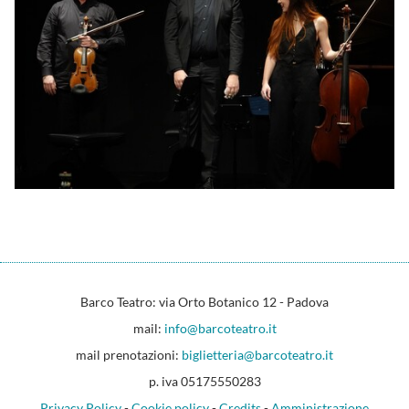
Barco Teatro: via Orto Botanico 12 - Padova
mail:
info@barcoteatro.it
mail prenotazioni:
biglietteria@barcoteatro.it
p. iva 05175550283
Privacy Policy
-
Cookie policy
-
Credits
-
Amministrazione