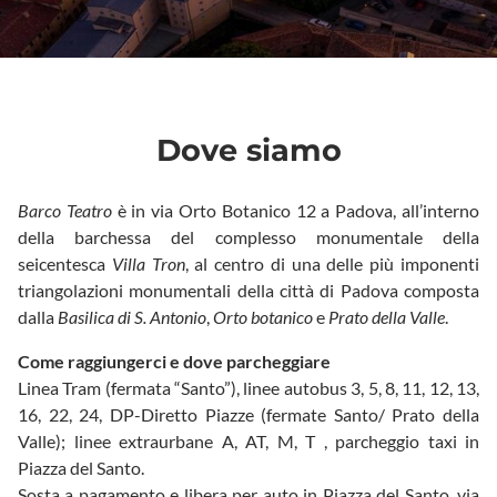
Dove siamo
Barco Teatro
è in via Orto Botanico 12 a Padova, all’interno
della barchessa del complesso monumentale della
seicentesca
Villa Tron
, al centro di una delle più imponenti
triangolazioni monumentali della città di Padova composta
dalla
Basilica di S. Antonio
,
Orto botanico
e
Prato della Valle
.
Come raggiungerci e dove parcheggiare
Linea Tram (fermata “Santo”), linee autobus 3, 5, 8, 11, 12, 13,
16, 22, 24, DP-Diretto Piazze (fermate Santo/ Prato della
Valle); linee extraurbane A, AT, M, T , parcheggio taxi in
Piazza del Santo.
Sosta a pagamento e libera per auto in Piazza del Santo, via