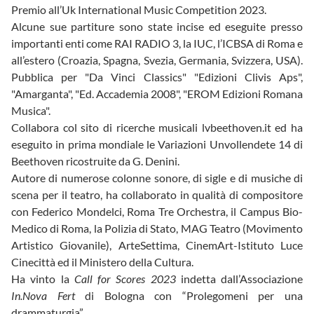
Premio all’Uk International Music Competition 2023.
Alcune sue partiture sono state incise ed eseguite presso
importanti enti come RAI RADIO 3, la IUC, l’ICBSA di Roma e
all’estero (Croazia, Spagna, Svezia, Germania, Svizzera, USA).
Pubblica per "Da Vinci Classics" "Edizioni Clivis Aps",
"Amarganta", "Ed. Accademia 2008", "EROM Edizioni Romana
Musica".
Collabora col sito di ricerche musicali lvbeethoven.it ed ha
eseguito in prima mondiale le Variazioni Unvollendete 14 di
Beethoven ricostruite da G. Denini.
Autore di numerose colonne sonore, di sigle e di musiche di
scena per il teatro, ha collaborato in qualità di compositore
con Federico Mondelci, Roma Tre Orchestra, il Campus Bio-
Medico di Roma, la Polizia di Stato, MAG Teatro (Movimento
Artistico Giovanile), ArteSettima, CinemArt-Istituto Luce
Cinecittà ed il Ministero della Cultura.
Ha vinto la
Call for Scores 2023
indetta dall’Associazione
In.Nova Fert
di Bologna con “Prolegomeni per una
drammaturgia”.