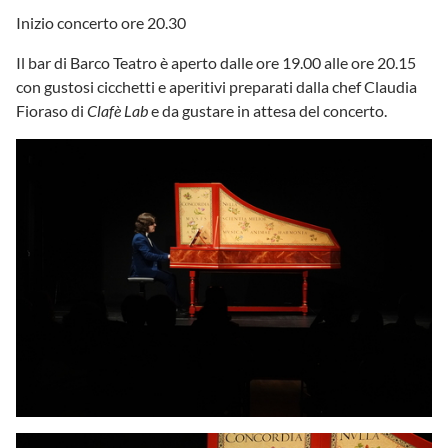
Inizio concerto ore 20.30
Il bar di Barco Teatro è aperto dalle ore 19.00 alle ore 20.15
con gustosi cicchetti e aperitivi preparati dalla chef Claudia
Fioraso di
Clafè Lab
e da gustare in attesa del concerto.