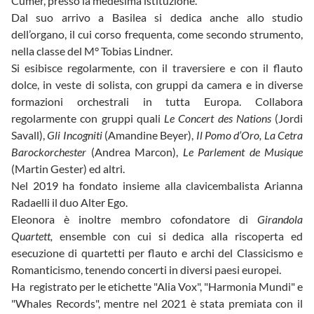
Cumer, presso la medesima istituzione.
Dal suo arrivo a Basilea si dedica anche allo studio
dell’organo, il cui corso frequenta, come secondo strumento,
nella classe del M° Tobias Lindner.
Si esibisce regolarmente, con il traversiere e con il flauto
dolce, in veste di solista, con gruppi da camera e in diverse
formazioni orchestrali in tutta Europa. Collabora
regolarmente con gruppi quali
Le Concert des Nations
(Jordi
Savall),
Gli Incogniti
(Amandine Beyer),
Il Pomo d’Oro, La Cetra
Barockorchester
(Andrea Marcon),
Le Parlement de Musique
(Martin Gester) ed altri.
Nel 2019 ha fondato insieme alla clavicembalista Arianna
Radaelli il duo Alter Ego.
Eleonora è inoltre membro cofondatore di
Girandola
Quartett,
ensemble con cui si dedica alla riscoperta ed
esecuzione di quartetti per flauto e archi del Classicismo e
Romanticismo, tenendo concerti in diversi paesi europei.
Ha registrato per le etichette "Alia Vox", "Harmonia Mundi" e
"Whales Records", mentre nel 2021 è stata premiata con il