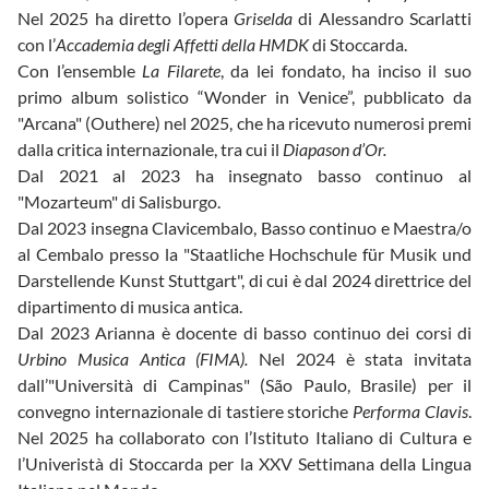
Nel 2025 ha diretto l’opera
Griselda
di Alessandro Scarlatti
con l’
Accademia degli Affetti della HMDK
di Stoccarda.
Con l’ensemble
La Filarete
, da lei fondato, ha inciso il suo
primo album solistico “Wonder in Venice”, pubblicato da
"Arcana" (Outhere) nel 2025, che ha ricevuto numerosi premi
dalla critica internazionale, tra cui il
Diapason d’Or.
Dal 2021 al 2023 ha insegnato basso continuo al
"Mozarteum" di Salisburgo.
Dal 2023 insegna Clavicembalo, Basso continuo e Maestra/o
al Cembalo presso la "Staatliche Hochschule für Musik und
Darstellende Kunst Stuttgart", di cui è dal 2024 direttrice del
dipartimento di musica antica.
Dal 2023 Arianna è docente di basso continuo dei corsi di
Urbino Musica Antica (FIMA).
Nel 2024 è stata invitata
dall’"Università di Campinas" (São Paulo, Brasile) per il
convegno internazionale di tastiere storiche
Performa Clavis
.
Nel 2025 ha collaborato con l’Istituto Italiano di Cultura e
l’Univeristà di Stoccarda per la XXV Settimana della Lingua