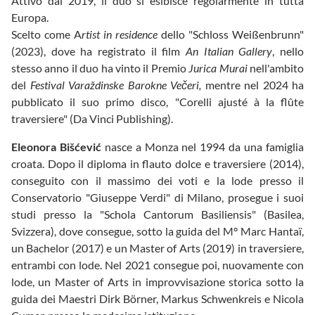
Attivo dal 2019, il duo si esibisce regolarmente in tutta
Europa.
Scelto come A
rtist in residence
dello "Schloss Weißenbrunn"
(2023), dove ha registrato il film
An Italian Gallery
, nello
stesso anno il duo ha vinto il Premio
Jurica Murai
nell'ambito
del
Festival Varaždinske Barokne Večeri,
mentre nel 2024 ha
pubblicato il suo primo disco, "Corelli ajusté à la flûte
traversiere" (Da Vinci Publishing).
Eleonora Bišćević
nasce a Monza nel 1994 da una famiglia
croata. Dopo il diploma in flauto dolce e traversiere (2014),
conseguito con il massimo dei voti e la lode presso il
Conservatorio "Giuseppe Verdi" di Milano, prosegue i suoi
studi presso la "Schola Cantorum Basiliensis" (Basilea,
Svizzera), dove consegue, sotto la guida del M° Marc Hantaï,
un Bachelor (2017) e un Master of Arts (2019) in traversiere,
entrambi con lode. Nel 2021 consegue poi, nuovamente con
lode, un Master of Arts in improvvisazione storica sotto la
guida dei Maestri Dirk Börner, Markus Schwenkreis e Nicola