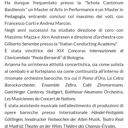
Ha dunque frequentato presso la "Schola Cantorum
Basiliensis" un Master of Arts in Performance e un Master in
Pedagogia, entrambi conclusi col massimo dei voti, con
Francesco Corti e Andrea Marcon.
Negli anni successivi ha studiato direzione di coro con
Massimo Mazza e Jörn Andresen e direzione d’orchestra con
Gilberto Serembe presso la "Italian Conducting Academy".
È stata vincitrice del
XIX Concorso Internazionale di
Clavicembalo "Paola Bernardi”
di Bologna.
Arianna ha un’intensa attività concertistica, sia come solista
al cembalo e al fortepiano sia come continuista all’interno di
rinomate orchestre barocche, tra cui
Il Pomo d’Oro, La Cetra
Barockorchester, Ensemble Zefiro, Café Zimmermann,
Gaechinger Cantorey Stuttgart, Balthasar-Neumann Orchestra,
Les Musiciennes du Concert de Nations.
È stata assistente musicale nell’allestimento di produzioni di
opere barocche presso Internationale
Händel-Festspiele
Göttingen, Innsbrucker Festwochen der Alten Musik, Teatro Real
di Madrid, Theater an der Wien, Théâtre des Champs-Élysées
.